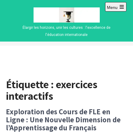
Skip
Menu
to
Open
content
main
menu
Élargir les horizons, unir les cultures : l'excellence de
l'éducation internationale
Étiquette :
exercices
interactifs
Exploration des Cours de FLE en
Ligne : Une Nouvelle Dimension de
l’Apprentissage du Français