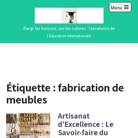
Skip
Menu
to
Open
content
main
menu
Élargir les horizons, unir les cultures : l'excellence de
l'éducation internationale
Étiquette :
fabrication de
meubles
Artisanat
d’Excellence : Le
Savoir-faire du