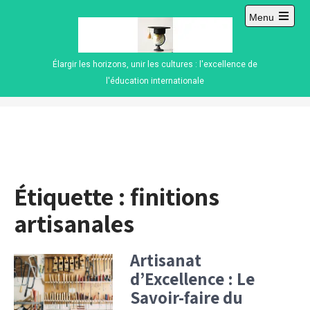
Skip
Menu
to
Open
content
main
menu
Élargir les horizons, unir les cultures : l'excellence de
l'éducation internationale
Étiquette :
finitions
artisanales
Artisanat
d’Excellence : Le
Savoir-faire du