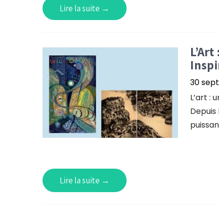
Lire la suite →
L’Art
Inspi
30 sep
L’art : 
Depuis 
puissan
Lire la suite →