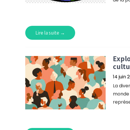
Lire la suite →
Explo
cultu
14 juin 
La diver
monde d
représe