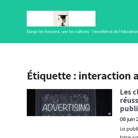
Skip
to
content
Élargir les horizons, unir les cultures : l'excellence de l'éducatio
Étiquette :
interaction a
Les c
réuss
publi
06 juin
La publ
faire co