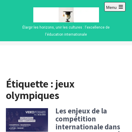
Skip
Menu
to
Open
content
main
menu
Élargir les horizons, unir les cultures : l'excellence de
l'éducation internationale
Étiquette :
jeux
olympiques
Les enjeux de la
compétition
internationale dans