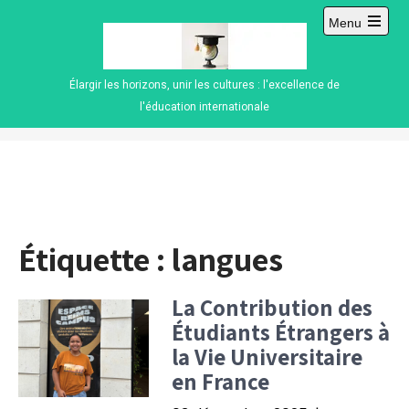
Skip
Menu
to
Open
content
main
menu
Élargir les horizons, unir les cultures : l'excellence de
l'éducation internationale
Étiquette :
langues
La Contribution des
Étudiants Étrangers à
la Vie Universitaire
en France