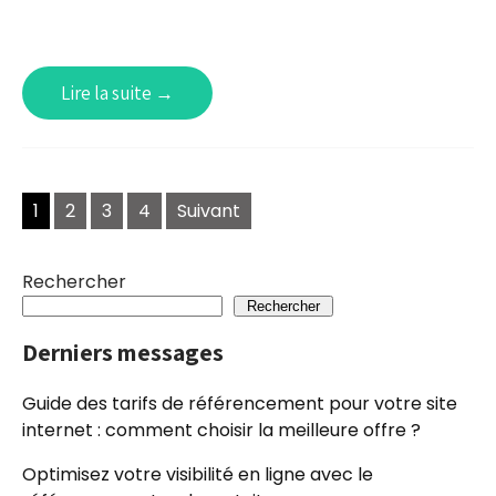
Lire la suite →
Navigation
1
2
3
4
Suivant
des
articles
Rechercher
Rechercher
Derniers messages
Guide des tarifs de référencement pour votre site
internet : comment choisir la meilleure offre ?
Optimisez votre visibilité en ligne avec le