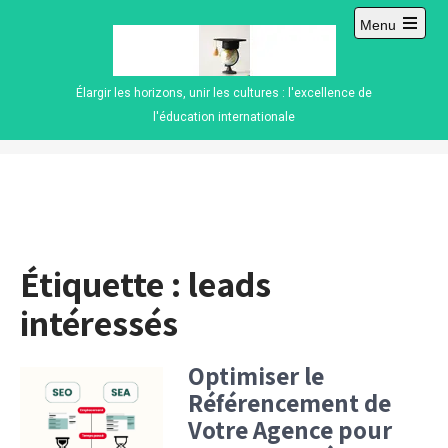
Skip
Menu
to
Open
content
main
menu
Élargir les horizons, unir les cultures : l'excellence de
l'éducation internationale
Étiquette :
leads
intéressés
Optimiser le
Référencement de
Votre Agence pour