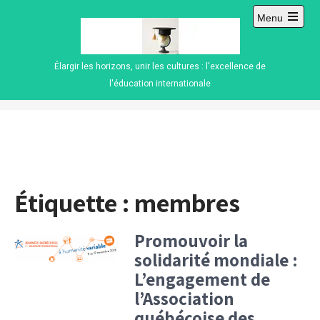
Skip
Menu
to
Open
content
main
menu
Élargir les horizons, unir les cultures : l'excellence de
l'éducation internationale
Étiquette :
membres
Promouvoir la
solidarité mondiale :
L’engagement de
l’Association
québécoise des