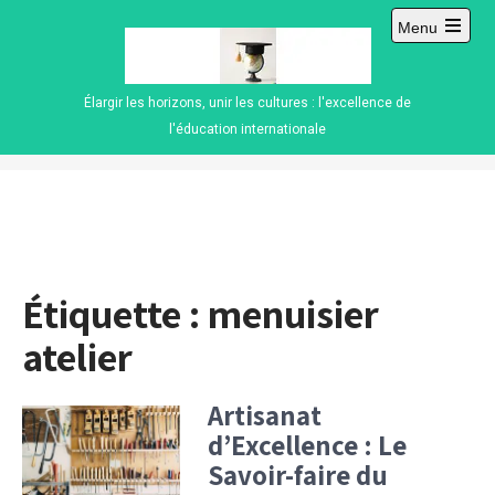
Skip
Menu
to
Open
content
main
menu
Élargir les horizons, unir les cultures : l'excellence de
l'éducation internationale
Étiquette :
menuisier
atelier
Artisanat
d’Excellence : Le
Savoir-faire du