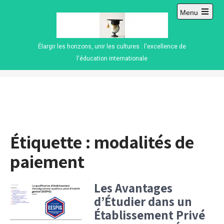
Skip
Menu
to
Open
content
main
menu
Élargir les horizons, unir les cultures : l'excellence de
l'éducation internationale
Étiquette :
modalités de
paiement
Les Avantages
d’Étudier dans un
Établissement Privé