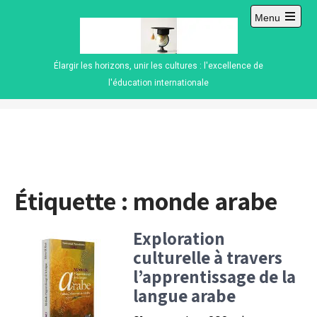
Skip
Menu
to
Open
content
main
menu
Élargir les horizons, unir les cultures : l'excellence de
l'éducation internationale
Étiquette :
monde arabe
Exploration
culturelle à travers
l’apprentissage de la
langue arabe