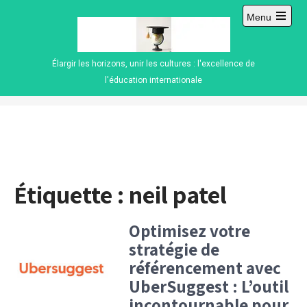
Skip
Menu
to
Open
content
main
menu
Élargir les horizons, unir les cultures : l'excellence de
l'éducation internationale
Étiquette :
neil patel
Optimisez votre
stratégie de
référencement avec
UberSuggest : L’outil
incontournable pour