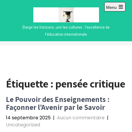
Skip
Menu
to
Open
content
main
menu
Élargir les horizons, unir les cultures : l'excellence de
l'éducation internationale
Étiquette :
pensée critique
Le Pouvoir des Enseignements :
Façonner l’Avenir par le Savoir
14 septembre 2025
|
Aucun commentaire
|
Uncategorized