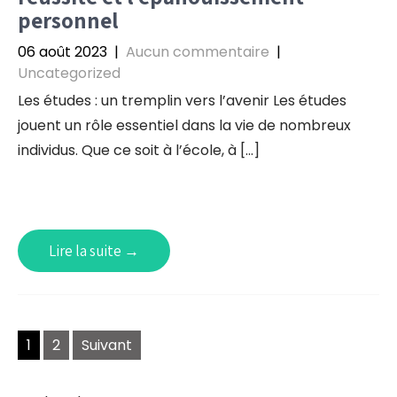
personnel
06 août 2023
|
Aucun commentaire
|
Uncategorized
Les études : un tremplin vers l’avenir Les études
jouent un rôle essentiel dans la vie de nombreux
individus. Que ce soit à l’école, à […]
Lire la suite →
Navigation
1
2
Suivant
des
articles