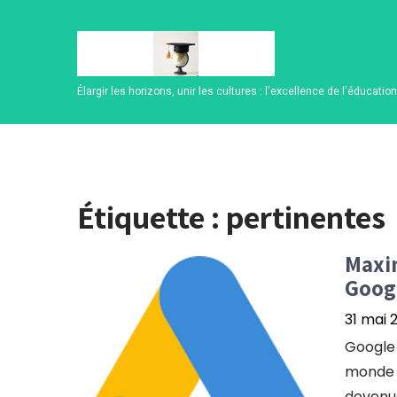
Skip
to
content
Élargir les horizons, unir les cultures : l'excellence de l'éducatio
Étiquette :
pertinentes
Maxim
Goog
31 mai 
Google 
monde n
devenue