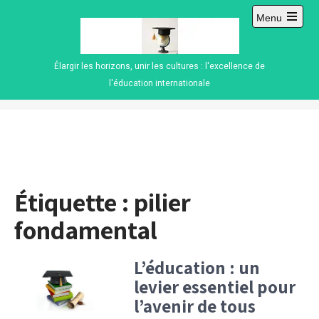
Skip
Menu
to
Open
content
main
menu
Élargir les horizons, unir les cultures : l'excellence de
l'éducation internationale
Étiquette :
pilier
fondamental
L’éducation : un
levier essentiel pour
l’avenir de tous