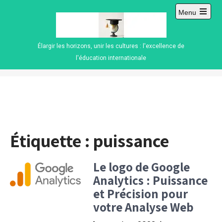
Skip
Menu
to
Open
content
main
menu
Élargir les horizons, unir les cultures : l'excellence de
l'éducation internationale
Étiquette :
puissance
Le logo de Google
Analytics : Puissance
et Précision pour
votre Analyse Web