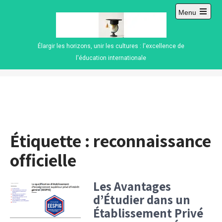
Skip
Menu
to
Open
content
main
menu
Élargir les horizons, unir les cultures : l'excellence de
l'éducation internationale
Étiquette :
reconnaissance
officielle
Les Avantages
d’Étudier dans un
Établissement Privé