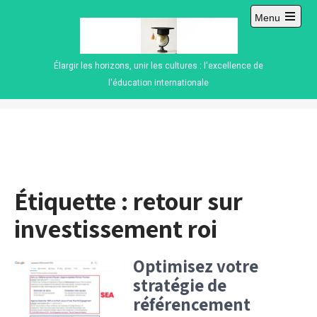
Skip
Menu
to
Open
content
main
menu
Élargir les horizons, unir les cultures : l'excellence de
l'éducation internationale
Étiquette :
retour sur
investissement roi
Optimisez votre
stratégie de
référencement