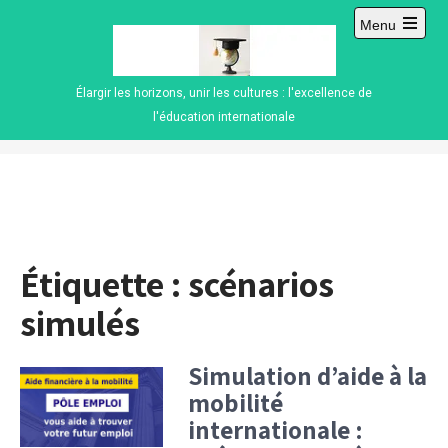
Skip
Menu
to
Open
content
main
menu
Élargir les horizons, unir les cultures : l'excellence de
l'éducation internationale
Étiquette :
scénarios
simulés
Simulation d’aide à la
mobilité
internationale :