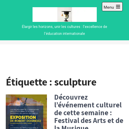
Skip
Menu
to
Open
content
main
menu
Élargir les horizons, unir les cultures : l'excellence de
l'éducation internationale
Étiquette :
sculpture
Découvrez
l’événement culturel
de cette semaine :
Festival des Arts et de
la Musique