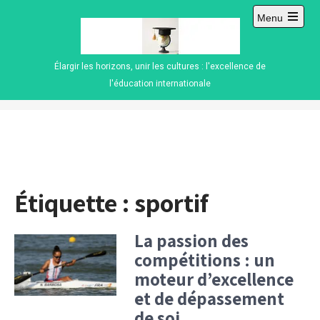
Skip
Menu
to
Open
content
main
menu
Élargir les horizons, unir les cultures : l'excellence de
l'éducation internationale
Étiquette :
sportif
La passion des
compétitions : un
moteur d’excellence
et de dépassement
de soi