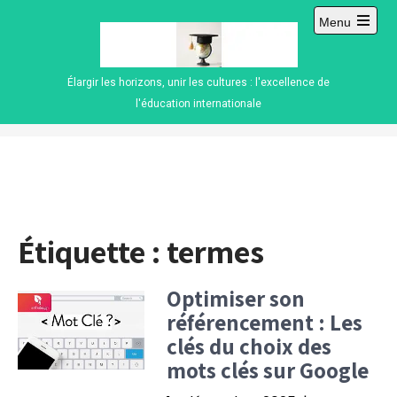
Skip
Menu
to
Open
content
main
menu
Élargir les horizons, unir les cultures : l'excellence de
l'éducation internationale
Étiquette :
termes
Optimiser son
référencement : Les
clés du choix des
mots clés sur Google