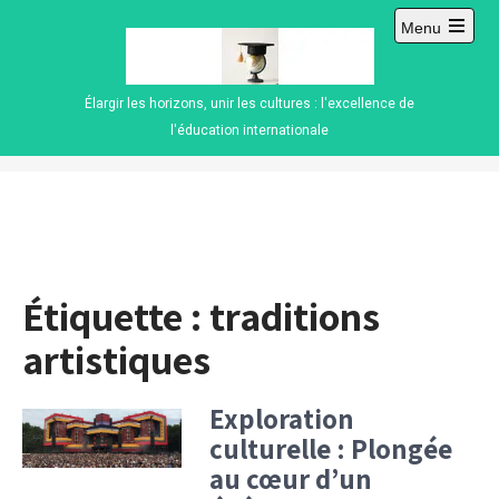
Skip
Menu
to
Open
content
main
menu
Élargir les horizons, unir les cultures : l'excellence de
l'éducation internationale
Étiquette :
traditions
artistiques
Exploration
culturelle : Plongée
au cœur d’un