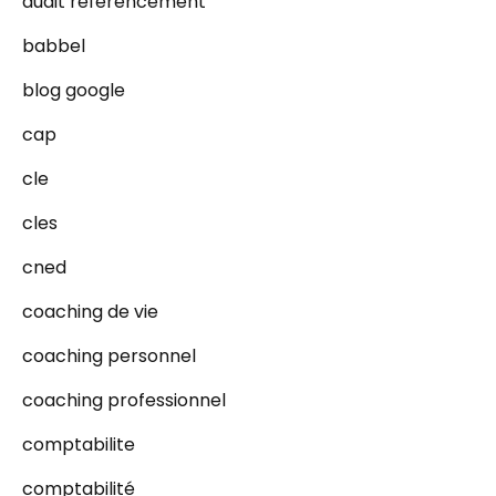
audit referencement
babbel
blog google
cap
cle
cles
cned
coaching de vie
coaching personnel
coaching professionnel
comptabilite
comptabilité