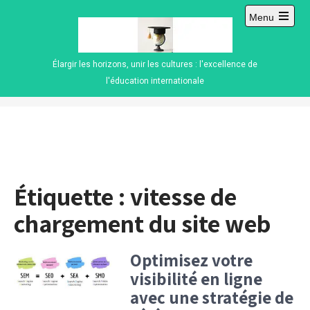
Skip
Menu
to
Open
content
main
menu
Élargir les horizons, unir les cultures : l'excellence de
l'éducation internationale
Étiquette :
vitesse de
chargement du site web
Optimisez votre
visibilité en ligne
avec une stratégie de