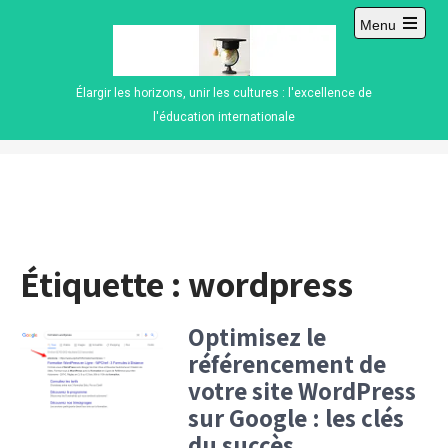
Skip
Menu
to
Open
content
main
menu
Élargir les horizons, unir les cultures : l'excellence de
l'éducation internationale
Étiquette :
wordpress
Optimisez le
référencement de
votre site WordPress
sur Google : les clés
du succès