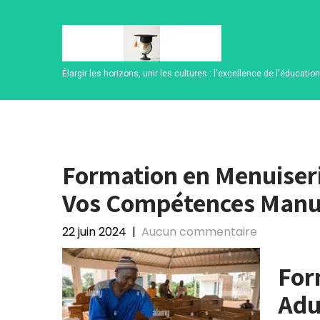
Skip
to
content
Élargir les horizons, unir les cultures : l'excellence de l'éducatio
Formation en Menuiseri
Vos Compétences Manu
22 juin 2024
|
Aucun commentaire
For
Adu