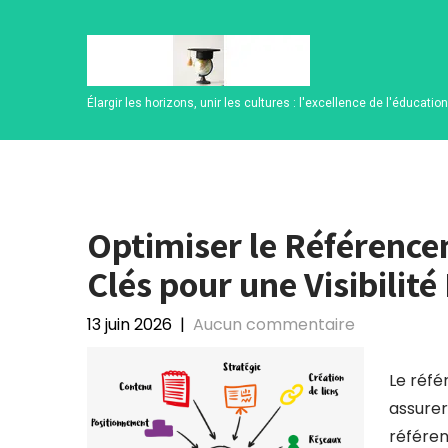
Skip
to
content
Élargir les horizons, unir les cultures : l'excellence de l'éducatio
Optimiser le Référence
Clés pour une Visibilit
13 juin 2026
|
Aucun commentaire
Le réfé
assurer 
référen