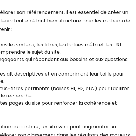
liorer son référencement, il est essentiel de créer un
sateurs tout en étant bien structuré pour les moteurs de
enir :
s le contenu, les titres, les balises méta et les URL
mprendre le sujet du site.
 engageants qui répondent aux besoins et aux questions
ses alt descriptives et en comprimant leur taille pour
e.
us-titres pertinents (balises H1, H2, etc.) pour faciliter
 de recherche.
entes pages du site pour renforcer la cohérence et
ation du contenu, un site web peut augmenter sa
et améliorer son classement dans les résultats des moteurs