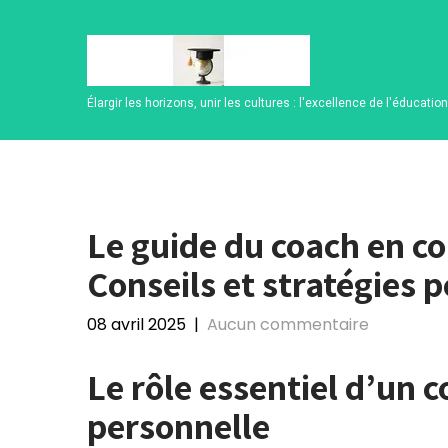
Skip
to
content
Élargir les horizons, unir les cultures : l'excellence de l'éducatio
Le guide du coach en c
Conseils et stratégies p
08 avril 2025
|
Aucun commentaire
Le rôle essentiel d’un
personnelle