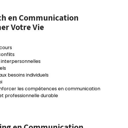
ach en Communication
er Votre Vie
scours
onflits
 interpersonnelles
els
ux besoins individuels
i
renforcer les compétences en communication
et professionnelle durable
hing en Communication