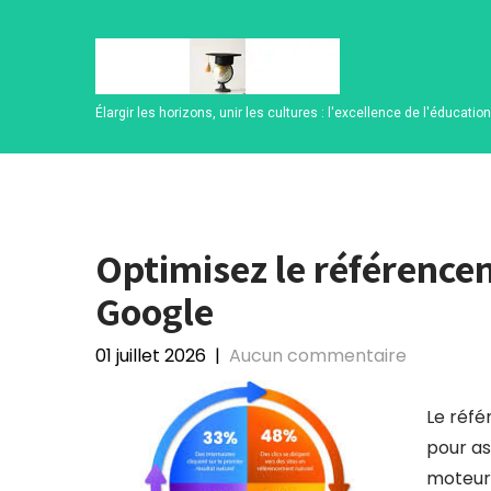
Skip
to
content
Élargir les horizons, unir les cultures : l'excellence de l'éducatio
Optimisez le référencem
Google
01 juillet 2026
|
Aucun commentaire
Le réfé
pour ass
moteur 