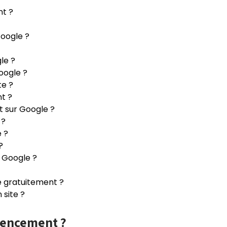
t ?
oogle ?
le ?
oogle ?
te ?
nt ?
 sur Google ?
 ?
 ?
?
 Google ?
 gratuitement ?
site ?
rencement ?