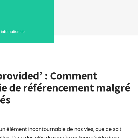
n internationale
t provided’ : Comment
gie de référencement malgré
lés
un élément incontournable de nos vies, que ce soit
les. L’une des clés du succès en ligne réside dans