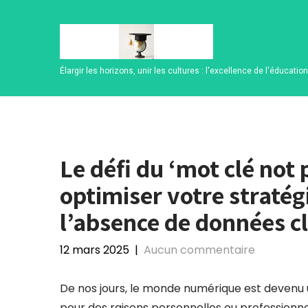
Skip
to
content
Élargir les horizons, unir les cultures : l'excellence de l'éducatio
Le défi du ‘mot clé no
optimiser votre straté
l’absence de données c
12 mars 2025
|
Aucun commentaire
De nos jours, le monde numérique est devenu 
pour des raisons personnelles ou professionnel