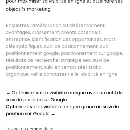
pour maximiser sa visibilité en ligne et atteindre ses
objectifs marketing.
Étiquettes :
amélioration du référencement
,
avantages
,
classement
,
clients potentiels
,
entreprise
,
identification des opportunités
,
mots-
clés spécifiques
,
outil de positionnement
,
outil
positionnement google
,
positionnement sur google
,
résultats de recherche
,
stratégie seo
,
suivi de
positionnement
,
suivi en temps réel
,
trafic
organique
,
veille concurrentielle
,
visibilité en ligne
Post
←
Optimisez votre visibilité en ligne avec un outil de
navigation
suivi de position sur Google
Optimisez votre visibilité en ligne grâce au suivi de
position sur Google
→
Laisser un commentaire