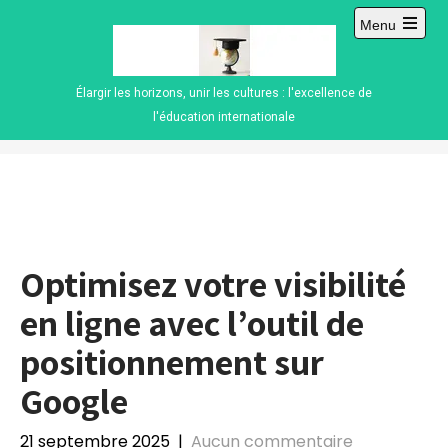
Skip
Menu
to
Open
content
main
menu
Élargir les horizons, unir les cultures : l'excellence de
l'éducation internationale
Optimisez votre visibilité
en ligne avec l’outil de
positionnement sur
Google
21 septembre 2025
|
Aucun commentaire