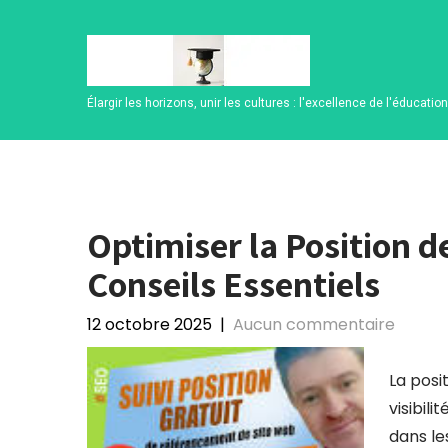
Skip
to
content
Élargir les horizons, unir les cultures : l'excellence de l'éducatio
Optimiser la Position d
Conseils Essentiels
12 octobre 2025
|
Aucun commentaire
La posi
visibili
dans le