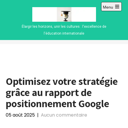
Skip
Menu
to
Open
content
main
menu
Élargir les horizons, unir les cultures : l'excellence de
l'éducation internationale
Optimisez votre stratégie
grâce au rapport de
positionnement Google
05 août 2025
|
Aucun commentaire