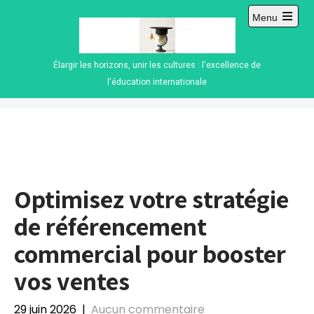
Skip
Menu
to
Open
content
main
menu
Élargir les horizons, unir les cultures : l'excellence de
l'éducation internationale
Optimisez votre stratégie
de référencement
commercial pour booster
vos ventes
29 juin 2026
|
Aucun commentaire