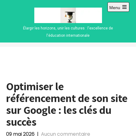
Skip
Menu
to
Open
content
main
menu
Élargir les horizons, unir les cultures : l'excellence de
l'éducation internationale
Optimiser le
référencement de son site
sur Google : les clés du
succès
09 mai 2026
|
Aucun commentaire