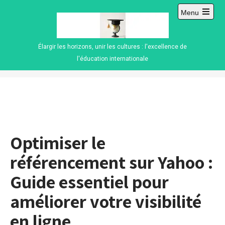
Skip
Menu
to
Open
content
main
menu
Élargir les horizons, unir les cultures : l'excellence de
l'éducation internationale
Optimiser le
référencement sur Yahoo :
Guide essentiel pour
améliorer votre visibilité
en ligne