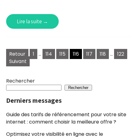
Lire la suite →
Pagination
Retour
1
…
114
115
116
117
118
…
122
des
Suivant
publications
Rechercher
Rechercher
Derniers messages
Guide des tarifs de référencement pour votre site
internet : comment choisir la meilleure offre ?
Optimisez votre visibilité en ligne avec le