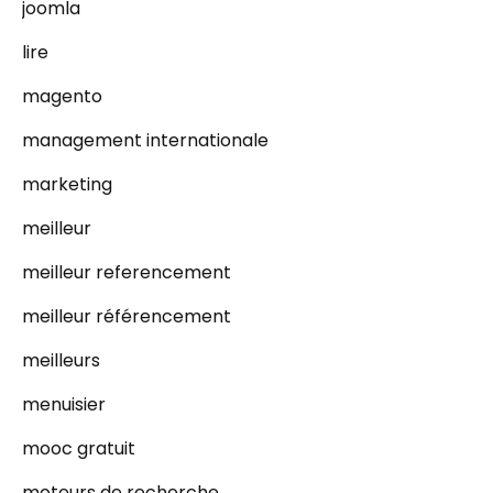
joomla
lire
magento
management internationale
marketing
meilleur
meilleur referencement
meilleur référencement
meilleurs
menuisier
mooc gratuit
moteurs de recherche