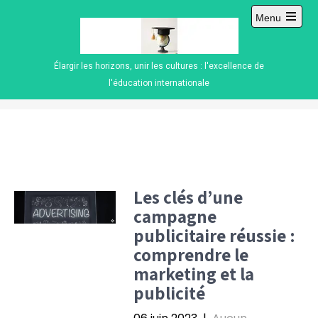
Skip
Menu
to
Open
content
main
menu
Élargir les horizons, unir les cultures : l'excellence de
l'éducation internationale
Les clés d’une
campagne
publicitaire réussie :
comprendre le
marketing et la
publicité