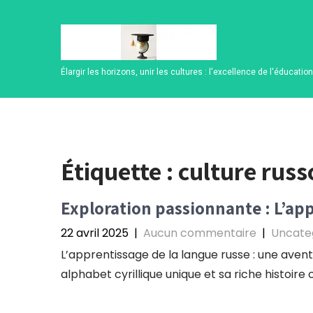
Skip
to
content
Élargir les horizons, unir les cultures : l'excellence de l'éducatio
Étiquette :
culture rus
Exploration passionnante : L’app
22 avril 2025
|
Aucun commentaire
|
Uncate
L’apprentissage de la langue russe : une avent
alphabet cyrillique unique et sa riche histoire c