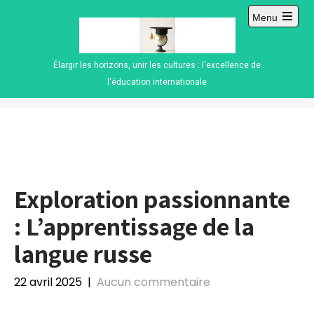
Skip
Menu
to
Open
content
main
menu
Élargir les horizons, unir les cultures : l'excellence de
l'éducation internationale
Exploration passionnante
: L’apprentissage de la
langue russe
22 avril 2025
|
Aucun commentaire