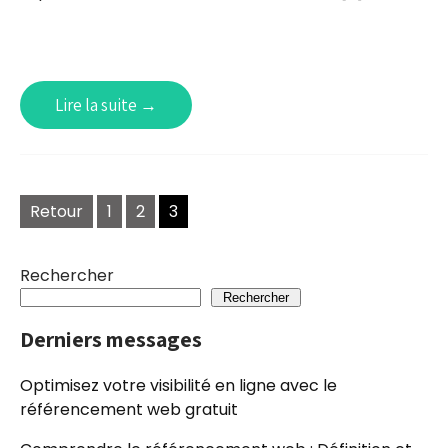
Lire la suite →
Navigation
Retour
1
2
3
des
articles
Rechercher
Rechercher
Derniers messages
Optimisez votre visibilité en ligne avec le
référencement web gratuit