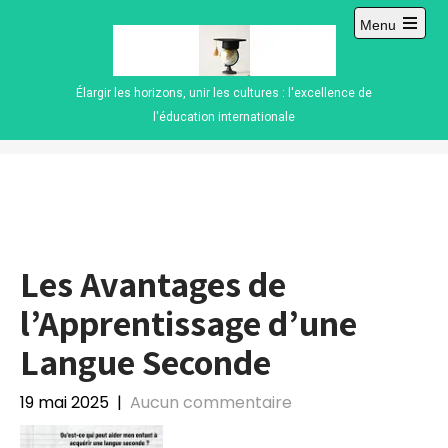
Skip
Menu
to
Open
content
main
menu
Élargir les horizons, unir les cultures : l'excellence de
l'éducation internationale
Les Avantages de
l’Apprentissage d’une
Langue Seconde
19 mai 2025
|
Aucun commentaire