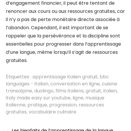
d’engagement financier, il peut être tentant de
renoncer aux cours ou aux ressources gratuites, car
il n’y a pas de perte monétaire directe associée à
l’abandon. Cependant, il est important de se
rappeler que la persévérance et la discipline sont
essentielles pour progresser dans l’apprentissage
d’une langue, même lorsqu’il s’agit de ressources
gratuites.
Étiquettes :
apprentissage italien gratuit
,
bbc
languages - italian
,
conversation en ligne
,
cuisine
transalpine
,
duolingo
,
films italiens
,
gratuit
,
italien
,
italy made easy sur youtube
,
ligne
,
musique
italienne
,
pratique
,
progression
,
ressources
gratuites
,
vocabulaire culinaire
Post
←
Les bienfaits de l’apprentissage de la langue