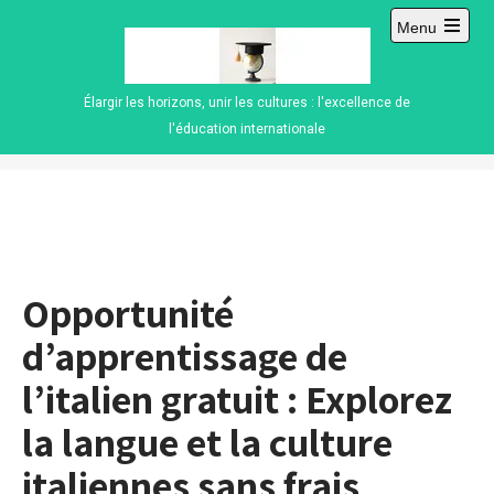
Skip
Menu
to
Open
content
main
menu
Élargir les horizons, unir les cultures : l'excellence de
l'éducation internationale
Opportunité
d’apprentissage de
l’italien gratuit : Explorez
la langue et la culture
italiennes sans frais