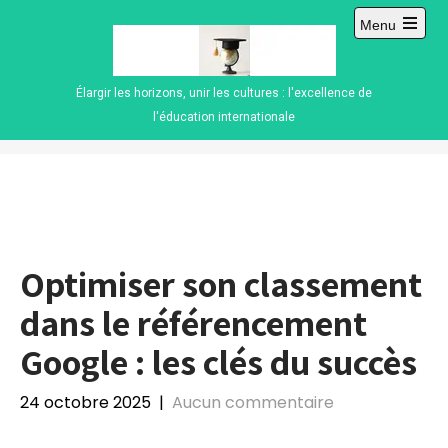
Skip
Menu
to
Open
content
main
menu
Élargir les horizons, unir les cultures : l'excellence de
l'éducation internationale
Optimiser son classement
dans le référencement
Google : les clés du succès
24 octobre 2025
|
Aucun commentaire