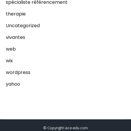
spécialiste référencement
therapie
Uncategorized
vivantes
web
wix
wordpress
yahoo
© Copyright iace-edu.com