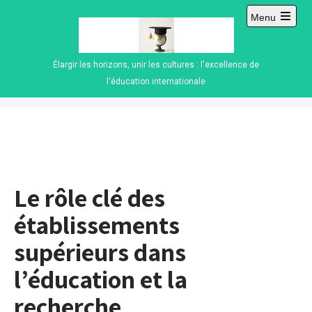
Skip
Menu
to
Open
content
main
menu
Élargir les horizons, unir les cultures : l'excellence de
l'éducation internationale
Le rôle clé des
établissements
supérieurs dans
l’éducation et la
recherche