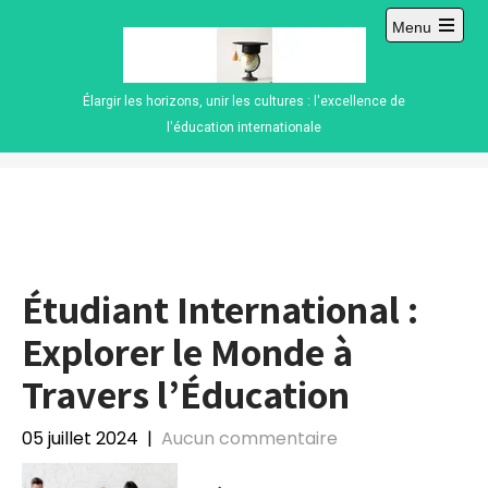
Skip
Menu
to
Open
content
main
menu
Élargir les horizons, unir les cultures : l'excellence de
l'éducation internationale
Étudiant International :
Explorer le Monde à
Travers l’Éducation
05 juillet 2024
|
Aucun commentaire