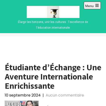
Skip
Menu
to
Open
content
main
menu
Élargir les horizons, unir les cultures : l'excellence de
l'éducation internationale
Étudiante d’Échange : Une
Aventure Internationale
Enrichissante
10 septembre 2024
|
Aucun commentaire