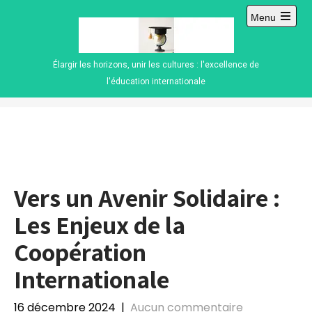
Skip
Menu
to
Open
content
main
menu
Élargir les horizons, unir les cultures : l'excellence de
l'éducation internationale
Vers un Avenir Solidaire :
Les Enjeux de la
Coopération
Internationale
16 décembre 2024
|
Aucun commentaire