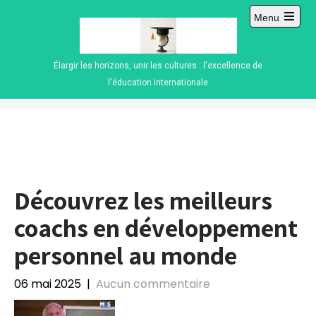
Skip
Menu
to
Open
content
main
menu
Élargir les horizons, unir les cultures : l'excellence de
l'éducation internationale
Découvrez les meilleurs
coachs en développement
personnel au monde
06 mai 2025
|
Aucun commentaire