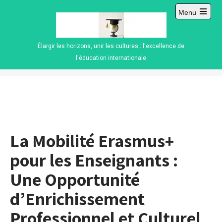
Skip
Menu
to
Open
content
main
menu
Élargir les horizons, unir les cultures : l'excellence de
l'éducation internationale
La Mobilité Erasmus+
pour les Enseignants :
Une Opportunité
d’Enrichissement
Professionnel et Culturel